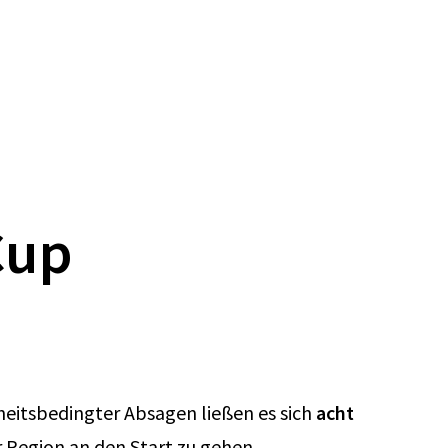
Cup
eitsbedingter Absagen ließen es sich
acht
egion an den Start zu gehen.